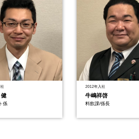
入社
2012年入社
 健
牛嶋祥啓
ト係
料飲課/係長