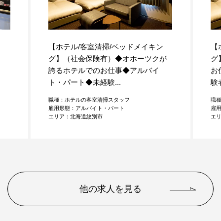
【ホテル/客室清掃/ベッドメイキン
【
グ】（社会保険有）◆オホーツクが
グ
誇るホテルでのお仕事◆アルバイ
お
ト・パート◆未経験...
験
職種：ホテルの客室清掃スタッフ
職
雇用形態：アルバイト・パート
雇
エリア：北海道紋別市
エ
他の求人を見る